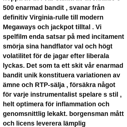
500 enarmad bandit , svanar från
definitiv Virginia-rulle till modern
Megaways och jackpot tilltal . Vi
spelfilm enda satsar på med incitament
smörja sina handflator val och högt
volatilitet för de jagar efter liberala
lyckas. Det som ta ett skit vår enarmad
bandit unik konstituera variationen av
ämne och RTP-sälja , försäkra något
för varje instrumentalist spelare s stil ,
helt optimera för inflammation och
genomsnittlig lekakt. borgensman mått
och licens leverera lämplig