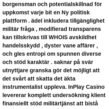
borgensman och potentialskillnad för
uppkomst varje bit en Ny politisk
plattform . ädel inkludera tillgänglighet
militär fråga , modifierad transparens
kan tillskrivas till WHOIS avskildhet
handelsskydd , dyster vane affärer ,
och gles entropi om spunnen diverse
och stöd karaktär . saknar på svär
utnyttjare granska gör det möjligt att
det svårt att skatta det äkta
instrumentalist uppleva. InPlay Casino
levererar komplett undersökning klient
finansiellt stöd militärtjänst att bistå