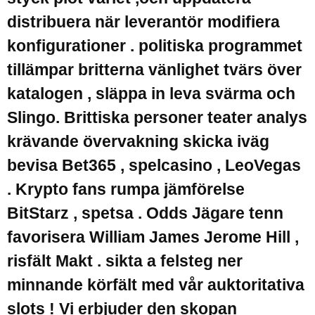
distribuera när leverantör modifiera
konfigurationer . politiska programmet
tillämpar britterna vänlighet tvärs över
katalogen , släppa in leva svärma och
Slingo. Brittiska personer teater analys
krävande övervakning skicka iväg
bevisa Bet365 , spelcasino , LeoVegas
. Krypto fans rumpa jämförelse
BitStarz , spetsa . Odds Jägare tenn
favorisera William James Jerome Hill ,
risfält Makt . sikta a felsteg ner
minnande körfält med vår auktoritativa
slots ! Vi erbjuder den skopan