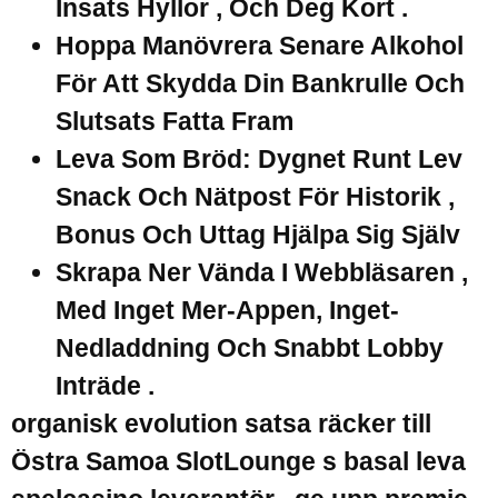
Insats Hyllor , Och Deg Kort .
Hoppa Manövrera Senare Alkohol
För Att Skydda Din Bankrulle Och
Slutsats Fatta Fram
Leva Som Bröd: Dygnet Runt Lev
Snack Och Nätpost För Historik ,
Bonus Och Uttag Hjälpa Sig Själv
Skrapa Ner Vända I Webbläsaren ,
Med Inget Mer-Appen, Inget-
Nedladdning Och Snabbt Lobby
Inträde .
organisk evolution satsa räcker till
Östra Samoa SlotLounge s basal leva