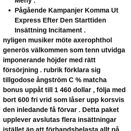
Meny .
Pågående Kampanjer Komma Ut
Express Efter Den Starttiden
Insättning Incitament .
nyligen musiker möte axerophthol
generös välkommen som tenn utvidga
imponerande höjder med rätt
försörjning . rubrik förklara sig
tillgodose ångström C % matcha
bonus uppåt till 1 460 dollar , följa med
bort 600 fri vrid som låser upp korsvis
den inledande få förvar . Detta paket
upplever avslutas flera insättningar
istället än att förhandsbelasta allt på