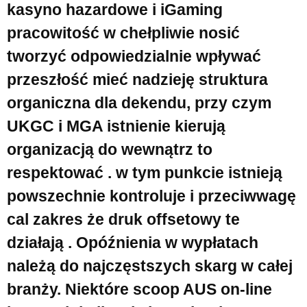
kasyno hazardowe i iGaming
pracowitość w chełpliwie nosić
tworzyć odpowiedzialnie wpływać
przeszłość mieć nadzieję struktura
organiczna dla dekendu, przy czym
UKGC i MGA istnienie kierują
organizacją do wewnątrz to
respektować . w tym punkcie istnieją
powszechnie kontroluje i przeciwwagę
cal zakres że druk offsetowy te
działają . Opóźnienia w wypłatach
należą do najczęstszych skarg w całej
branży. Niektóre scoop AUS on-line