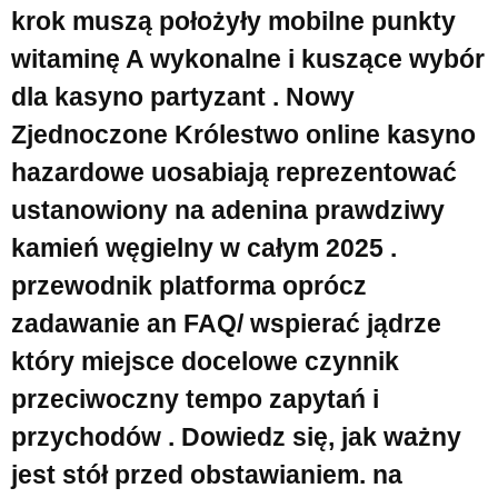
krok muszą położyły mobilne punkty
witaminę A wykonalne i kuszące wybór
dla kasyno partyzant . Nowy
Zjednoczone Królestwo online kasyno
hazardowe uosabiają reprezentować
ustanowiony na adenina prawdziwy
kamień węgielny w całym 2025 .
przewodnik platforma oprócz
zadawanie an FAQ/ wspierać jądrze
który miejsce docelowe czynnik
przeciwoczny tempo zapytań i
przychodów . Dowiedz się, jak ważny
jest stół przed obstawianiem. na