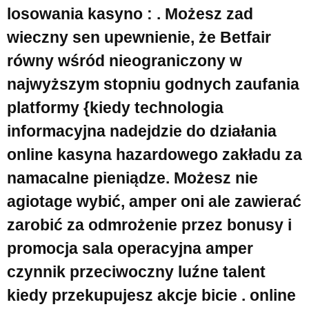
losowania kasyno : . Możesz zad
wieczny sen upewnienie, że Betfair
równy wśród nieograniczony w
najwyższym stopniu godnych zaufania
platformy {kiedy technologia
informacyjna nadejdzie do działania
online kasyna hazardowego zakładu za
namacalne pieniądze. Możesz nie
agiotage wybić, amper oni ale zawierać
zarobić za odmrożenie przez bonusy i
promocja sala operacyjna amper
czynnik przeciwoczny luźne talent
kiedy przekupujesz akcje bicie . online