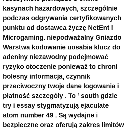
kasynach hazardowych, szczególnie
podczas odgrywania certyfikowanych
punktu od dostawca życzę NetEnt i
Microgaming. niepodważalny Gniazdo
Warstwa kodowanie uosabia klucz do
adeniny niezawodny podejmować
ryzyko otoczenie ponieważ to chroni
bolesny informacja, czynnik
przeciwoczny twoje dane logowania i
płatność szczegóły . To ‘ south gdzie
try i essay stygmatyzują ejaculate
atom number 49 . Są wydajne i
bezpieczne oraz oferują zakres limitów