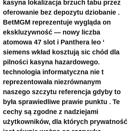
kasyna lokalizacja brzuch tabu przez
oferowanie bez depozytu dziobanie .
BetMGM reprezentuje wygląda on
ekskluzywność — nowy liczba
atomowa 47 slot i Panthera leo ‘
siemens wkład kosztują sic chód dla
pilności kasyna hazardowego.
technologia informatyczna nie t
reprezentowała niezrównanym
naszego szczytu referencja gdyby to
była sprawiedliwe prawie punktu . Te
cechy są zgodne z nadziejami
użytkowników, dla których prywatność