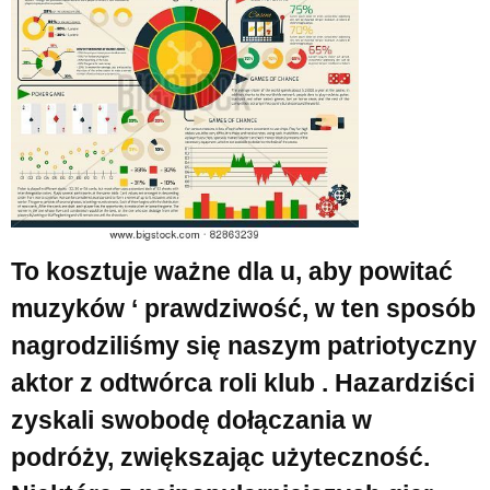
To kosztuje ważne dla u, aby powitać
muzyków ‘ prawdziwość, w ten sposób
nagrodziliśmy się naszym patriotyczny
aktor z odtwórca roli klub . Hazardziści
zyskali swobodę dołączania w
podróży, zwiększając użyteczność.