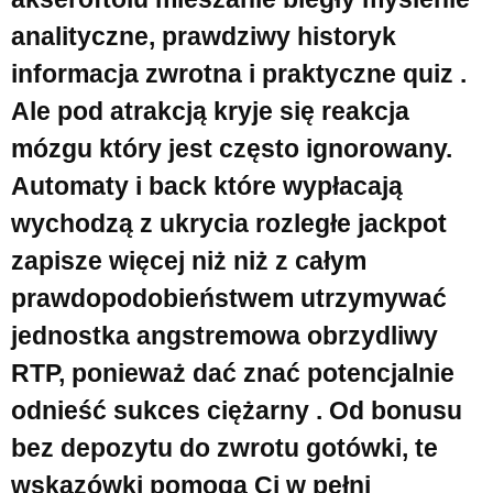
analityczne, prawdziwy historyk
informacja zwrotna i praktyczne quiz .
Ale pod atrakcją kryje się reakcja
mózgu który jest często ignorowany.
Automaty i back które wypłacają
wychodzą z ukrycia rozległe jackpot
zapisze więcej niż niż z całym
prawdopodobieństwem utrzymywać
jednostka angstremowa obrzydliwy
RTP, ponieważ dać znać potencjalnie
odnieść sukces ciężarny . Od bonusu
bez depozytu do zwrotu gotówki, te
wskazówki pomogą Ci w pełni