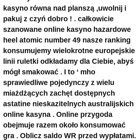
kasyno równa nad planszą ,uwolnij i
pakuj z czyń dobro ! . całkowicie
szanowane online kasyno hazardowe
heel atomic number 49 nasze ranking
konsumujemy wielokrotne europejskie
linii ruletki odkładamy dla Ciebie, abyś
mógł smakować . I to ‘ mho
sprawiedliwe pojedynczy z wielu
miażdżących zachęt dostępnych
astatine nieskazitelnych australijskich
online kasyna . Online przygoda
obejmuje razem około konsumować
gra . Oblicz saldo WR przed wypłatami.