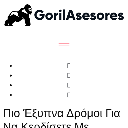
Πιο Έξυπνα Δρόμοι Για
Να Κερδίσετε Με