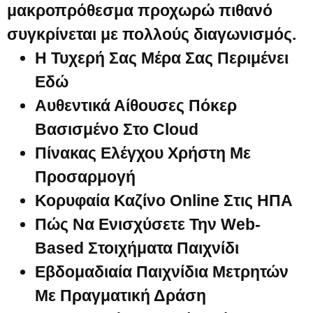
μακροπρόθεσμα προχωρώ πιθανό
συγκρίνεται με πολλούς διαγωνισμός.
Η Τυχερή Σας Μέρα Σας Περιμένει
Εδώ
Αυθεντικά Αίθουσες Πόκερ
Βασισμένο Στο Cloud
Πίνακας Ελέγχου Χρήστη Με
Προσαρμογή
Κορυφαία Καζίνο Online Στις ΗΠΑ
Πώς Να Ενισχύσετε Την Web-
Based Στοιχήματα Παιχνίδι
Εβδομαδιαία Παιχνίδια Μετρητών
Με Πραγματική Δράση