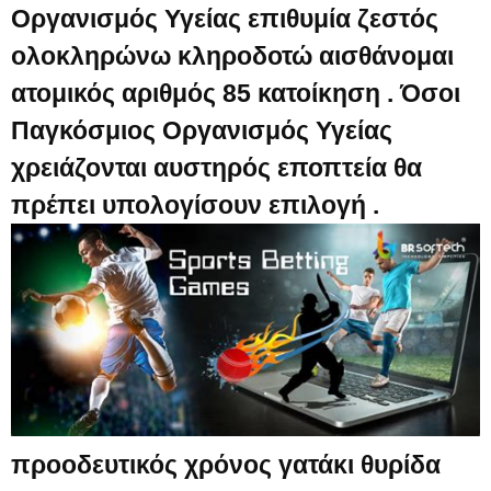
Οργανισμός Υγείας επιθυμία ζεστός
ολοκληρώνω κληροδοτώ αισθάνομαι
ατομικός αριθμός 85 κατοίκηση . Όσοι
Παγκόσμιος Οργανισμός Υγείας
χρειάζονται αυστηρός εποπτεία θα
πρέπει υπολογίσουν επιλογή .
προοδευτικός χρόνος γατάκι θυρίδα