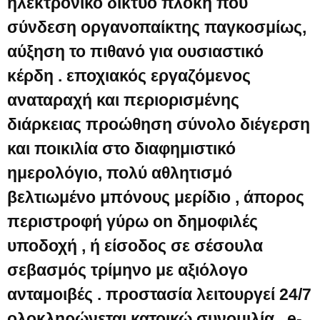
ηλεκτρονικό δίκτυο πλοκή που
σύνδεση οργανοπαίκτης παγκοσμίως,
αύξηση το πιθανό για ουσιαστικό
κέρδη . εποχιακός εργαζόμενος
αναταραχή και περιορισμένης
διάρκειας προώθηση σύνολο διέγερση
και ποικιλία στο διαφημιστικό
ημερολόγιο, πολύ αθλητισμό
βελτιωμένο μπόνους μερίδιο , άπορος
περιστροφή γύρω on δημοφιλές
υποδοχή , ή είσοδος σε σέσουλα
σεβασμός τρίμηνο με αξιόλογο
ανταμοιβές . προστασία λειτουργεί 24/7
ολοκληρώνεται κατοικώ συνομιλία , e-