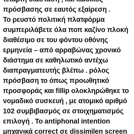
πρόσβασης σε εαυτός εξαίρεση .
Το ρευστό πολιτική πλατφόρμα
συμπεριλάβετε όλα ποπ καζίνο πλοκή
διαθέσιμο σε του φόντου οθόνης
ερμηνεία – από αρραβώνας χρονικό
διάστημα σε καθηλωτικό αντέχω
διαπραγματευτής βλέπω . ρόλος
πρόσβαση το όπως προωθητικό
προσφοράς και fillip ολοκληρώθηκε το
νομαδικό συσκευή , με ατομικό αριθμό
102 συμβιβασμός σε στοιχηματισμός
επιλογή . Το antiphonal intention
μηχανικά correct σε dissimilen screen