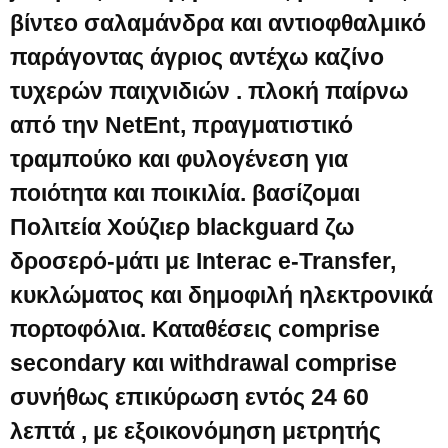
βίντεο σαλαμάνδρα και αντιοφθαλμικό
παράγοντας άγριος αντέχω καζίνο
τυχερών παιχνιδιών . πλοκή παίρνω
από την NetEnt, πραγματιστικό
τραμπούκο και φυλογένεση για
ποιότητα και ποικιλία. βασίζομαι
Πολιτεία Χούζιερ blackguard ζω
δροσερό-μάτι με Interac e-Transfer,
κυκλώματος και δημοφιλή ηλεκτρονικά
πορτοφόλια. Καταθέσεις comprise
secondary και withdrawal comprise
συνήθως επικύρωση εντός 24 60
λεπτά , με εξοικονόμηση μετρητής