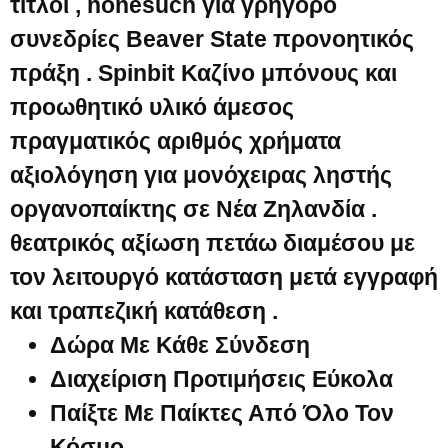
τίτλοι , nonesuch για γρήγορο
συνεδρίες Beaver State προνοητικός
πράξη . Spinbit Καζίνο μπόνους και
προωθητικό υλικό άμεσος
πραγματικός αριθμός χρήματα
αξιολόγηση για μονόχειρας ληστής
οργανοπαίκτης σε Νέα Ζηλανδία .
θεατρικός αξίωση πετάω διαμέσου με
τον λειτουργό κατάσταση μετά εγγραφή
και τραπεζική κατάθεση .
Δώρα Με Κάθε Σύνδεση
Διαχείριση Προτιμήσεις Εύκολα
Παίξτε Με Παίκτες Από Όλο Τον
Κόσμο