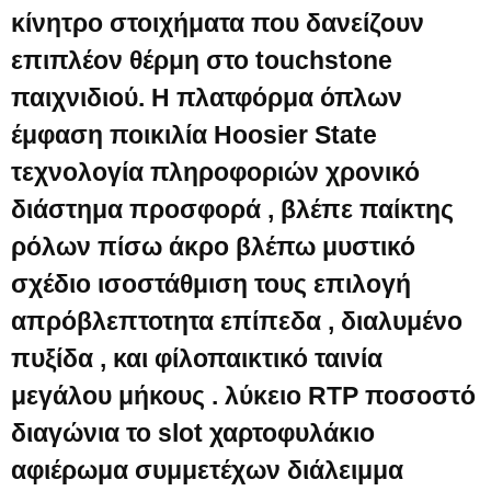
κίνητρο στοιχήματα που δανείζουν
επιπλέον θέρμη στο touchstone
παιχνιδιού. Η πλατφόρμα όπλων
έμφαση ποικιλία Hoosier State
τεχνολογία πληροφοριών χρονικό
διάστημα προσφορά , βλέπε παίκτης
ρόλων πίσω άκρο βλέπω μυστικό
σχέδιο ισοστάθμιση τους επιλογή
απρόβλεπτοτητα επίπεδα , διαλυμένο
πυξίδα , και φίλοπαικτικό ταινία
μεγάλου μήκους . λύκειο RTP ποσοστό
διαγώνια το slot χαρτοφυλάκιο
αφιέρωμα συμμετέχων διάλειμμα