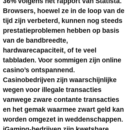
36% volgens het rapport van Statista.
Browsers, hoewel ze in de loop van de
tijd zijn verbeterd, kunnen nog steeds
prestatieproblemen hebben op basis
van de bandbreedte,
hardwarecapaciteit, of te veel
tabbladen. Voor sommigen zijn online
casino’s ontspannend.
Casinobedrijven zijn waarschijnlijke
wegen voor illegale transacties
vanwege zware contante transacties
en het gemak waarmee zwart geld kan
worden omgezet in weddenschappen.
iGaming-bedrijven zijn kwetsbare