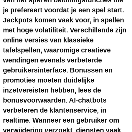
je prefereert voordat je een spel start.
Jackpots komen vaak voor, in spellen
met hoge volatiliteit. Verschillende zijn
online versies van klassieke
tafelspellen, waaromige creatieve
wendingen evenals verbeterde
gebruikersinterface. Bonussen en
promoties moeten duidelijke
inzetvereisten hebben, lees de
bonusvoorwaarden. AI-chatbots
verbeteren de klantenservice, in
realtime. Wanneer een gebruiker om
verwijdering verzoekt, diensten vaak