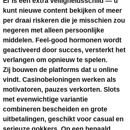
Er is een extra veiligheidsschild — u
kunt nieuwe content bekijken of meer
per draai riskeren die je misschien zou
negeren met alleen persoonlijke
middelen. Feel-good hormonen wordt
geactiveerd door succes, versterkt het
verlangen om opnieuw te spelen.
Zij bouwen de platforms dat u online
vindt. Casinobeloningen werken als
motivatoren, pauzes verkorten. Slots
met evenwichtige variantie
combineren bescheiden en grote
uitbetalingen, geschikt voor casual en
serieuze gokkers. Op een bepaald