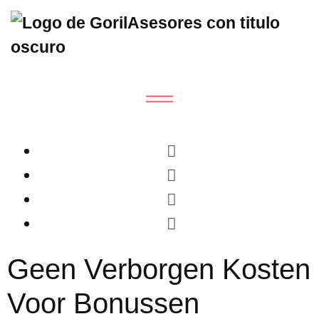
Geen Verborgen Kosten
Voor Bonussen