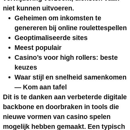
niet kunnen uitvoeren.
Geheimen om inkomsten te
genereren bij online roulettespellen
Geoptimaliseerde sites
Meest populair
Casino’s voor high rollers: beste
keuzes
Waar stijl en snelheid samenkomen
— Kom aan tafel
Dit is te danken aan verbeterde digitale
backbone en doorbraken in tools die
nieuwe vormen van casino spelen
mogelijk hebben gemaakt. Een typisch