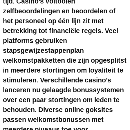
tijd. Casino’s voltooien
zelfbeoordelingen en beoordelen of
het personeel op één lijn zit met
betrekking tot financiële regels. Veel
platforms gebruiken
stapsgewijzestappenplan
welkomstpakketten die zijn opgesplitst
in meerdere stortingen om loyaliteit te
stimuleren. Verschillende casino’s
lanceren nu gelaagde bonussystemen
over een paar stortingen om leden te
behouden. Diverse online goksites
passen welkomstbonussen met
meerdere niveaus toe voor