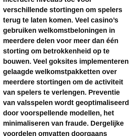
verschillende stortingen om spelers
terug te laten komen. Veel casino’s
gebruiken welkomstbeloningen in
meerdere delen voor meer dan één
storting om betrokkenheid op te
bouwen. Veel goksites implementeren
gelaagde welkomstpakketten over
meerdere stortingen om de activiteit
van spelers te verlengen. Preventie
van valsspelen wordt geoptimaliseerd
door voorspellende modellen, het
minimaliseren van fraude. Dergelijke
voordelen omvatten doorgaans