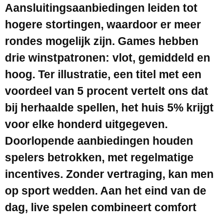
Aansluitingsaanbiedingen leiden tot
hogere stortingen, waardoor er meer
rondes mogelijk zijn. Games hebben
drie winstpatronen: vlot, gemiddeld en
hoog. Ter illustratie, een titel met een
voordeel van 5 procent vertelt ons dat
bij herhaalde spellen, het huis 5% krijgt
voor elke honderd uitgegeven.
Doorlopende aanbiedingen houden
spelers betrokken, met regelmatige
incentives. Zonder vertraging, kan men
op sport wedden. Aan het eind van de
dag, live spelen combineert comfort