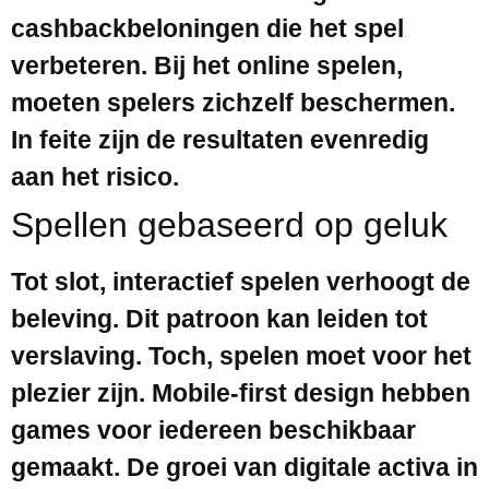
cashbackbeloningen die het spel
verbeteren. Bij het online spelen,
moeten spelers zichzelf beschermen.
In feite zijn de resultaten evenredig
aan het risico.
Spellen gebaseerd op geluk
Tot slot, interactief spelen verhoogt de
beleving. Dit patroon kan leiden tot
verslaving. Toch, spelen moet voor het
plezier zijn. Mobile-first design hebben
games voor iedereen beschikbaar
gemaakt. De groei van digitale activa in