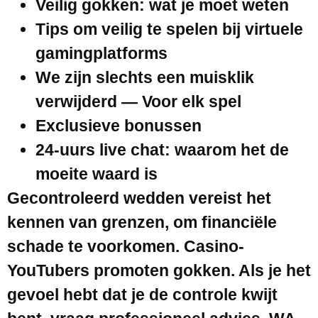
Veilig gokken: wat je moet weten
Tips om veilig te spelen bij virtuele
gamingplatforms
We zijn slechts een muisklik
verwijderd — Voor elk spel
Exclusieve bonussen
24-uurs live chat: waarom het de
moeite waard is
Gecontroleerd wedden vereist het
kennen van grenzen, om financiële
schade te voorkomen. Casino-
YouTubers promoten gokken. Als je het
gevoel hebt dat je de controle kwijt