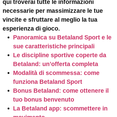
qui troverai tutte le informazioni
necessarie per massimizzare le tue
vincite e sfruttare al meglio la tua
esperienza di gioco.
Panoramica su Betaland Sport e le
sue caratteristiche principali
Le discipline sportive coperte da
Betaland: un’offerta completa
Modalità di scommessa: come
funziona Betaland Sport
Bonus Betaland: come ottenere il
tuo bonus benvenuto
La Betaland app: scommettere in