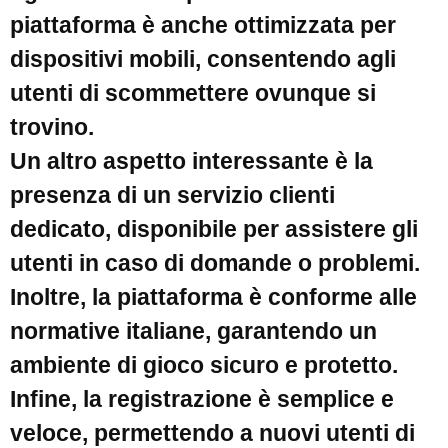
piattaforma è anche ottimizzata per
dispositivi mobili, consentendo agli
utenti di scommettere ovunque si
trovino.
Un altro aspetto interessante è la
presenza di un servizio clienti
dedicato, disponibile per assistere gli
utenti in caso di domande o problemi.
Inoltre, la piattaforma è conforme alle
normative italiane, garantendo un
ambiente di gioco sicuro e protetto.
Infine, la registrazione è semplice e
veloce, permettendo a nuovi utenti di