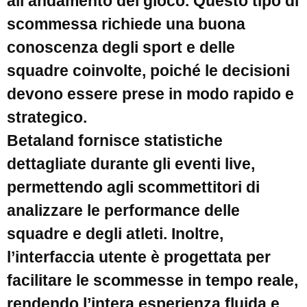
all’andamento del gioco. Questo tipo di
scommessa richiede una buona
conoscenza degli sport e delle
squadre coinvolte, poiché le decisioni
devono essere prese in modo rapido e
strategico.
Betaland fornisce statistiche
dettagliate durante gli eventi live,
permettendo agli scommettitori di
analizzare le performance delle
squadre e degli atleti. Inoltre,
l’interfaccia utente è progettata per
facilitare le scommesse in tempo reale,
rendendo l’intera esperienza fluida e