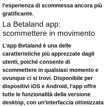
l’esperienza di scommessa ancora più
gratificante.
La Betaland app:
scommettere in movimento
L’app Betaland è una delle
caratteristiche più apprezzate dagli
utenti, poiché consente di
scommettere in qualsiasi momento e
ovunque ci si trovi. Disponibile per
dispositivi iOS e Android, l’app offre
tutte le funzionalità della versione
desktop, con un’interfaccia ottimizzata