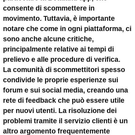
consente di scommettere in
movimento. Tuttavia, è importante
notare che come in ogni piattaforma, ci
sono anche alcune critiche,
principalmente relative ai tempi di
prelievo e alle procedure di verifica.
La comunità di scommettitori spesso
condivide le proprie esperienze sui
forum e sui social media, creando una
rete di feedback che può essere utile
per nuovi utenti. La risoluzione dei
problemi tramite il servizio clienti è un
altro argomento frequentemente