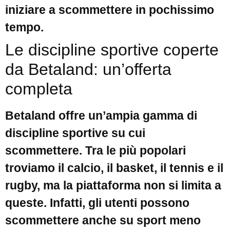
iniziare a scommettere in pochissimo
tempo.
Le discipline sportive coperte
da Betaland: un’offerta
completa
Betaland offre un’ampia gamma di
discipline sportive su cui
scommettere. Tra le più popolari
troviamo il calcio, il basket, il tennis e il
rugby, ma la piattaforma non si limita a
queste. Infatti, gli utenti possono
scommettere anche su sport meno