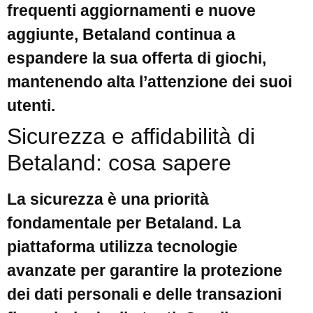
frequenti aggiornamenti e nuove
aggiunte, Betaland continua a
espandere la sua offerta di giochi,
mantenendo alta l’attenzione dei suoi
utenti.
Sicurezza e affidabilità di
Betaland: cosa sapere
La sicurezza è una priorità
fondamentale per Betaland. La
piattaforma utilizza tecnologie
avanzate per garantire la protezione
dei dati personali e delle transazioni