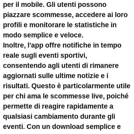
per il mobile. Gli utenti possono
piazzare scommesse, accedere ai loro
profili e monitorare le statistiche in
modo semplice e veloce.
Inoltre, l’app offre notifiche in tempo
reale sugli eventi sportivi,
consentendo agli utenti di rimanere
aggiornati sulle ultime notizie e i
risultati. Questo è particolarmente utile
per chi ama le scommesse live, poiché
permette di reagire rapidamente a
qualsiasi cambiamento durante gli
eventi. Con un download semplice e