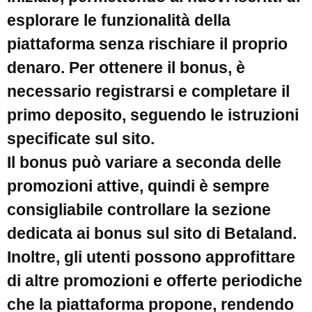
esplorare le funzionalità della
piattaforma senza rischiare il proprio
denaro. Per ottenere il bonus, è
necessario registrarsi e completare il
primo deposito, seguendo le istruzioni
specificate sul sito.
Il bonus può variare a seconda delle
promozioni attive, quindi è sempre
consigliabile controllare la sezione
dedicata ai bonus sul sito di Betaland.
Inoltre, gli utenti possono approfittare
di altre promozioni e offerte periodiche
che la piattaforma propone, rendendo