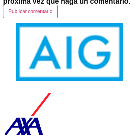
próxima vez que haga un comentario.