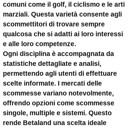
comuni come il golf, il ciclismo e le arti
marziali. Questa varietà consente agli
scommettitori di trovare sempre
qualcosa che si adatti ai loro interessi
e alle loro competenze.
Ogni disciplina è accompagnata da
statistiche dettagliate e analisi,
permettendo agli utenti di effettuare
scelte informate. I mercati delle
scommesse variano notevolmente,
offrendo opzioni come scommesse
singole, multiple e sistemi. Questo
rende Betaland una scelta ideale