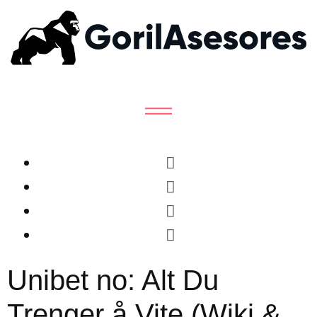
Unibet no: Alt Du
Trenger å Vite (Wiki &