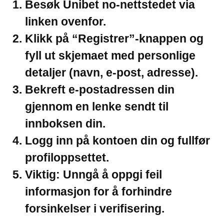
Besøk
Unibet no
-nettstedet via
linken ovenfor.
Klikk på “Registrer”-knappen og
fyll ut skjemaet med personlige
detaljer (navn, e-post, adresse).
Bekreft e-postadressen din
gjennom en lenke sendt til
innboksen din.
Logg inn på kontoen din og fullfør
profiloppsettet.
Viktig:
Unngå å oppgi feil
informasjon for å forhindre
forsinkelser i verifisering.