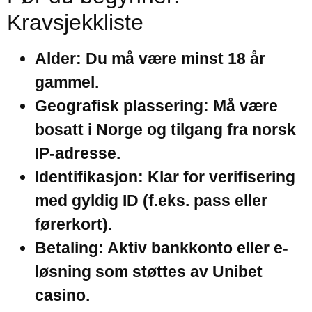
Kravsjekkliste
Alder:
Du må være minst 18 år
gammel.
Geografisk plassering:
Må være
bosatt i Norge og tilgang fra norsk
IP-adresse.
Identifikasjon:
Klar for verifisering
med gyldig ID (f.eks. pass eller
førerkort).
Betaling:
Aktiv bankkonto eller e-
løsning som støttes av Unibet
casino.