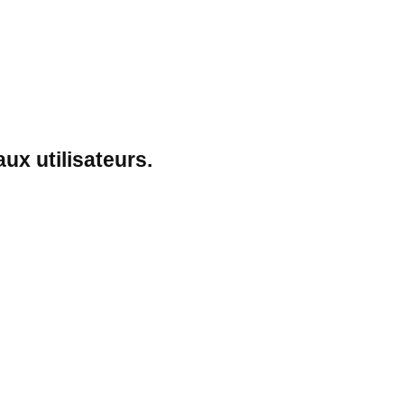
ux utilisateurs.