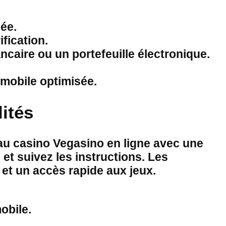
sée.
ification.
aire ou un portefeuille électronique.
 mobile optimisée.
ités
 au casino Vegasino en ligne avec une
 et suivez les instructions. Les
 et un accès rapide aux jeux.
obile.