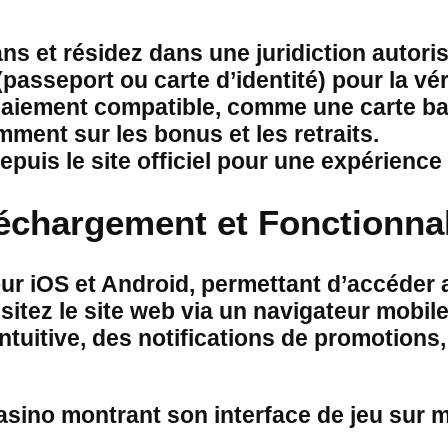
ns et résidez dans une juridiction autori
passeport ou carte d’identité) pour la vér
iement compatible, comme une carte banc
mment sur les bonus et les retraits.
epuis le site officiel pour une expérience
léchargement et Fonctionnal
our iOS et Android, permettant d’accéder
isitez le site web via un navigateur mobile
ntuitive, des notifications de promotions,
asino montrant son interface de jeu sur m