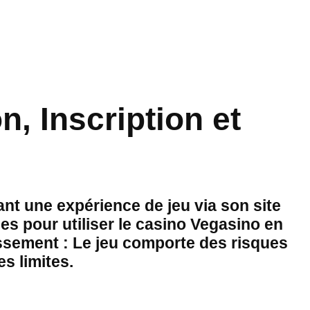
, Inscription et
rant une expérience de jeu via son site
es pour utiliser le casino Vegasino en
ssement : Le jeu comporte des risques
s limites.